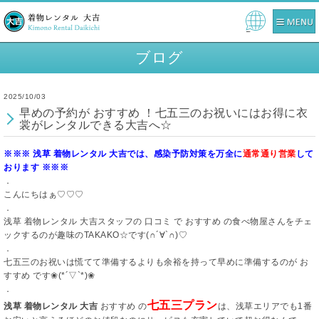
Pow
ered
ブログ
by
2025/10/03
早めの予約が おすすめ ！七五三のお祝いにはお得に衣
裳がレンタルできる大吉へ☆
※※※ 浅草 着物レンタル 大吉では、感染予防対策を万全に
通常通り営業
して
おります ※※※
．
こんにちはぁ♡♡♡
．
浅草 着物レンタル 大吉スタッフの 口コミ で おすすめ の食べ物屋さんをチェ
ックするのが趣味のTAKAKO☆です(∩´∀`∩)♡
．
七五三のお祝いは慌てて準備するよりも余裕を持って早めに準備するのが お
すすめ です❀(*´▽`*)❀
．
七五三プラン
浅草 着物レンタル 大吉
おすすめ の
は、浅草エリアでも1番