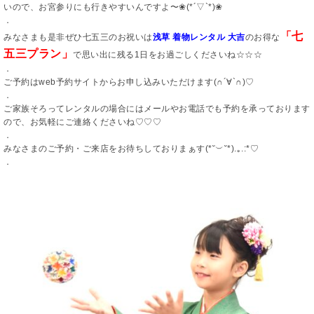
いので、お宮参りにも行きやすいんですよ〜❀(*´▽`*)❀
．
「七
みなさまも是非ぜひ七五三のお祝いは
浅草 着物レンタル 大吉
のお得な
五三プラン」
で思い出に残る1日をお過ごしくださいね☆☆☆
．
ご予約はweb予約サイトからお申し込みいただけます(∩´∀`∩)♡
．
ご家族そろってレンタルの場合にはメールやお電話でも予約を承っております
ので、お気軽にご連絡くださいね♡♡♡
．
みなさまのご予約・ご来店をお待ちしておりまぁす(*˘︶˘*).｡.:*♡
．