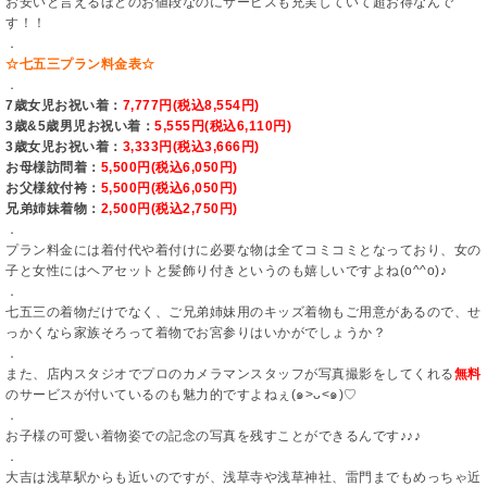
お安いと言えるほどのお値段なのにサービスも充実していて超お得なんで
す！！
．
☆七五三プラン料金表☆
．
7歳女児お祝い着：
7,777円(税込8,554円)
3歳&5歳男児お祝い着：
5,555円(税込6,110円)
3歳女児お祝い着：
3,333円(税込3,666円)
お母様訪問着：
5,500円(税込6,050円)
お父様紋付袴：
5,500円(税込6,050円)
兄弟姉妹着物：
2,500円(税込2,750円)
．
プラン料金には着付代や着付けに必要な物は全てコミコミとなっており、女の
子と女性にはヘアセットと髪飾り付きというのも嬉しいですよね(o^^o)♪
．
七五三の着物だけでなく、ご兄弟姉妹用のキッズ着物もご用意があるので、せ
っかくなら家族そろって着物でお宮参りはいかがでしょうか？
．
また、店内スタジオでプロのカメラマンスタッフが写真撮影をしてくれる
無料
のサービスが付いているのも魅力的ですよねぇ(๑>ᴗ<๑)♡
．
お子様の可愛い着物姿での記念の写真を残すことができるんです♪♪♪
．
大吉は浅草駅からも近いのですが、浅草寺や浅草神社、雷門までもめっちゃ近