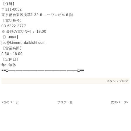
【住所】
〒111-0032
東京都台東区浅草1-33-8 エーワンビル 6 階
【電話番号】
03-6322-2777
※ 最終の電話受付： 17:00
【E-mail】
jsc@kimono-daikichi.com
【営業時間】
9:30～18:00
【定休日】
年中無休
■■□―――――――――――――――――――□■■
スタッフブログ
<前のページ
ブログ一覧
次のページ>