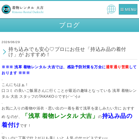
Pow
ered
ブログ
by
2026/06/29
持ち込みでも安心♡プロにお任せ「持込み品の着付
け」が おすすめ！
※※※ 浅草 着物レンタル 大吉では、感染予防対策を万全に
通常通り営業
して
おります ※※※
.
こんにちはぁ！
口コミ の良いご飯屋さんに行くことが最近の趣味となっている 浅草 着物レン
タル 大吉 スタッフのTAKAKO☆です(◦’︶’◦)♬
.
お気に入りの着物や浴衣・思い出の一着を着て浅草を楽しみたい方に おすす
「浅草 着物レンタル 大吉」
持込み品の
め なのが、
の
着付け
です！
.
安い のに丁寧で仕上がりも美しいと 人気 のサービスです♪♪♪