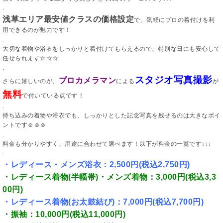
.
浅草エリア最安値クラスの価格設定
で、気軽にプロの着付けを利
用できるのが魅力です！
.
大切な着物や浴衣をしっかりと着付けてもらえるので、特別な日にも安心して
任せられます☆☆☆
.
スタジオ写真撮影
プロカメラマン
さらに嬉しいのが、
による
が
無料
で付いている点です！
.
持ち込みの着物や浴衣でも、しっかりとした記念写真を残せるのは大きなポイ
ントです☺︎☺︎☺︎
.
料金も分かりやすく、用途に合わせて選べます！以下が料金の一覧です↓↓↓
.
・レディース・メンズ浴衣：2,500円(税込2,750円)
・レディース着物(半幅帯)・メンズ着物：3,000円(税込3,3
00円)
・レディース着物(お太鼓結び)：7,000円(税込7,700円)
・振袖：10,000円(税込11,000円)