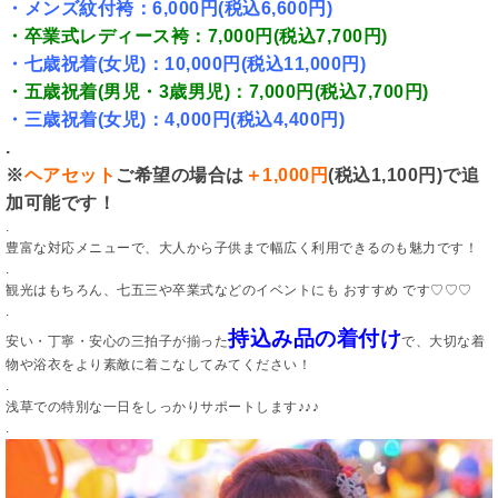
・メンズ紋付袴：6,000円(税込6,600円)
・卒業式レディース袴：7,000円(税込7,700円)
・七歳祝着(女児)：10,000円(税込11,000円)
・五歳祝着(男児・3歳男児)：7,000円(税込7,700円)
・三歳祝着(女児)：4,000円(税込4,400円)
.
※
ヘアセット
ご希望の場合は
＋1,000円
(税込1,100円)で追
加可能です！
.
豊富な対応メニューで、大人から子供まで幅広く利用できるのも魅力です！
.
観光はもちろん、七五三や卒業式などのイベントにも おすすめ です♡♡♡
.
持込み品の着付け
安い・丁寧・安心の三拍子が揃った
で、大切な着
物や浴衣をより素敵に着こなしてみてください！
.
浅草での特別な一日をしっかりサポートします♪♪♪
.