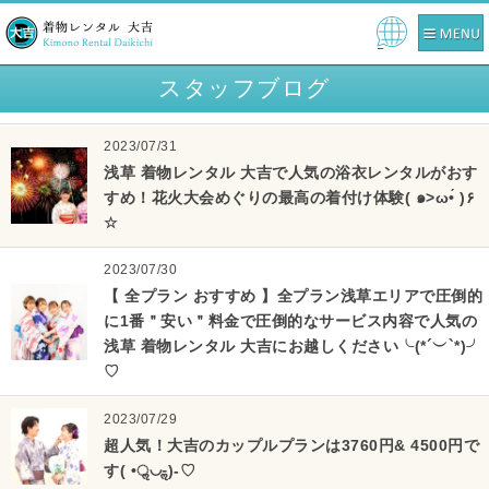
Pow
ered
スタッフブログ
by
2023/07/31
浅草 着物レンタル 大吉で人気の浴衣レンタルがおす
すめ！花火大会めぐりの最高の着付け体験( ๑>ω•́ )۶
☆
2023/07/30
【 全プラン おすすめ 】全プラン浅草エリアで圧倒的
に1番＂安い＂料金で圧倒的なサービス内容で人気の
浅草 着物レンタル 大吉にお越しください╰(*´︶`*)╯
♡
2023/07/29
超人気！大吉のカップルプランは3760円& 4500円で
す( •ॢ◡-ॢ)-♡