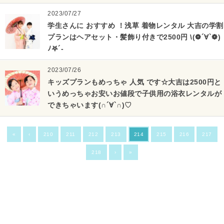
2023/07/27
学生さんに おすすめ ！浅草 着物レンタル 大吉の学割
プランはヘアセット・髪飾り付きで2500円 \(❁´∀`❁)
ﾉ𖤐´-
2023/07/26
キッズプランもめっちゃ 人気 です☆大吉は2500円と
いうめっちゃお安いお値段で子供用の浴衣レンタルが
できちゃいます(∩´∀`∩)♡
«
‹
210
211
212
213
214
215
216
217
218
›
»