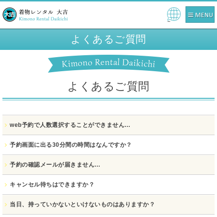
Pow
ered
よくあるご質問
by
よくあるご質問
web予約で人数選択することができません…
当店の予約はお一人様ずつとなります。
予約画面に出る30分間の時間はなんですか？
同じお名前・同じ携帯番号・同じメールアドレスでもお申し込みいた
だけます。
30分間のお時間は予約枠です。
予約の確認メールが届きません…
ご面倒ですがよろしくお願い致します。
複数人様でのご予約はお電話でも承っております。
午前のご入店の場合、17時までにお戻り、
予約完了のメールは自動送信です。
キャンセル待ちはできますか？
午後のご入店の場合、17時30分までにお戻り、
メール受信制限をしている方に予約完了のメールが届きませんので
となります。
［
@airrsv.net
］のドメインを受信可能にしてください。
当店ではキャンセル待ちは行っておりません。
当日、持っていかないといけないものはありますか？
また、ご予約時の入力ミス・迷惑メールフォルダ等もご確認くださ
キャンセルが出た場合には、web予約フォームが即予約可になりま