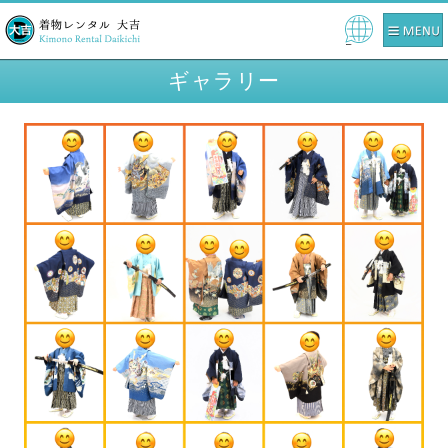
Pow
ered
ギャラリー
by