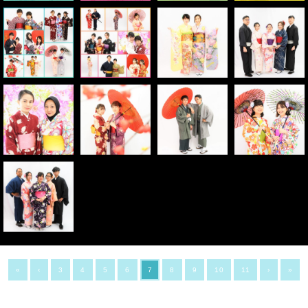
«
‹
3
4
5
6
7
8
9
10
11
›
»