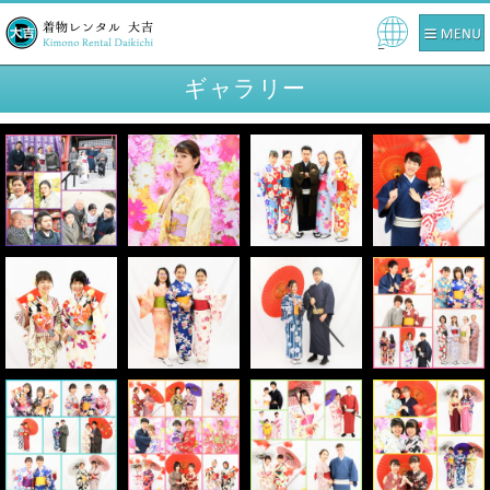
Pow
ered
ギャラリー
by