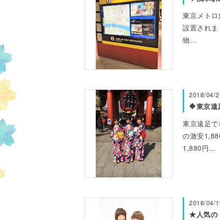
東京メトロ
設置されまし
物…
2018/04/2
🔶東京遠
東京遠足で着
の激安1,8
1,880円…
2018/04/1
★人気の