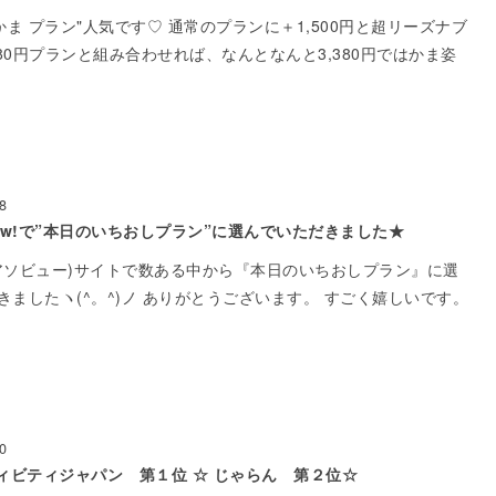
かま プラン"人気です♡ 通常のプランに＋1,500円と超リーズナブ
1,880円プランと組み合わせれば、なんとなんと3,380円ではかま姿
8
iew!で”本日のいちおしプラン”に選んでいただきました★
w!(アソビュー)サイトで数ある中から『本日のいちおしプラン』に選
きましたヽ(^。^)ノ ありがとうございます。 すごく嬉しいです。
0
ィビティジャパン 第１位 ☆ じゃらん 第２位☆