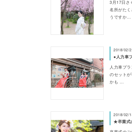
3月17日さ
名所がたく
うですか…
2018/02/2
●人力車
人力車プラ
のセットが
かも …
2018/02/1
★卒業式
卒業式のご