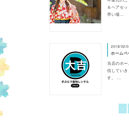
＆ヘアセッ
早い場…
2018/02/0
ホームペ
当店のホー
信していき
す。 …
«