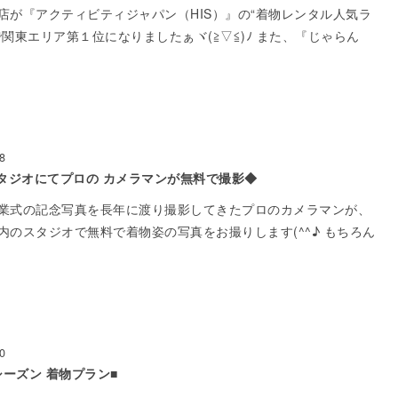
店が『アクティビティジャパン（HIS）』の“着物レンタル人気ラ
で関東エリア第１位になりましたぁヾ(≧▽≦)ﾉ また、『じゃらん
8
タジオにてプロの カメラマンが無料で撮影◆
業式の記念写真を長年に渡り撮影してきたプロのカメラマンが、
内のスタジオで無料で着物姿の写真をお撮りします(^^♪ もちろん
0
シーズン 着物プラン■