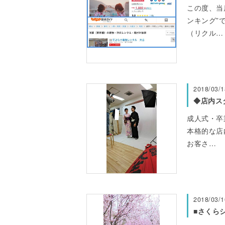
この度、当
ンキング”
（リクル…
2018/03/1
◆店内ス
成人式・卒
本格的な店
お客さ…
2018/03/1
■さくら