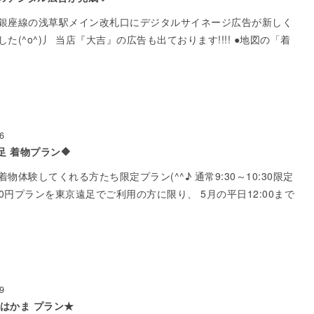
銀座線の浅草駅メイン改札口にデジタルサイネージ広告が新しく
た(^o^)丿 当店『大吉』の広告も出ております!!!! ●地図の「着
6
足 着物プラン🔶
物体験してくれる方たち限定プラン(^^♪ 通常9:30～10:30限定
80円プランを東京遠足でご利用の方に限り、 5月の平日12:00まで
9
 はかま プラン★