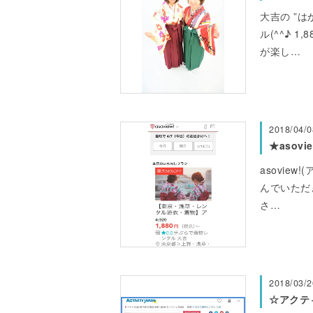
大吉の ”は
ル(^^♪ 
が楽し…
2018/04/0
★asov
asovie
んでいただ
さ…
2018/03/2
☆アクテ