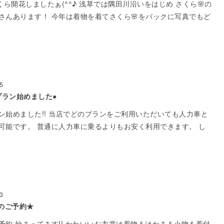
くら開花しましたぁ(^^♪ 浅草では隅田川沿いをはじめ さくら🌸の
さんあります！ 今年は着物を着てさくら🌸をバックに写真でもど
5
プラン始めました●
ン始めました!! 当店でどのプランをご利用いただいても人力車と
可能です。 普通に人力車に乗るよりもお安く利用できます。 し
3
のご予約★
予約 始まってます!! かわいいお衣裳は着物＆はかま＆小物＆着付