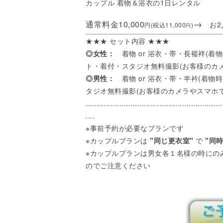
カップル 着物＆浴衣の1日レンタル
→
通常料金10,000
お2
円(税込11,000
)
円
★★★ セット内容 ★★★
◎女性：
着物 or 浴衣・帯・長襦袢(着
ト・着付・スタジオ無料撮影(お客様のカ
◎男性：
着物 or 浴衣・帯・半衿(着物時
タジオ無料撮影(お客様のカメラやスマホ
.............................................................
....
※事前予約が必要なプランです
※カップルプランは
"同じ更衣室"
で
"同
※カップルプランは男女各１名様の時にの
のでご注意ください