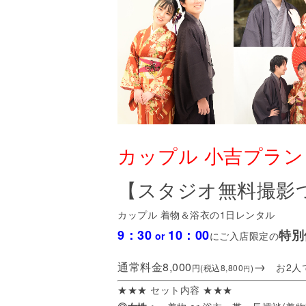
カップル 小吉プラン
【スタジオ無料撮影
カップル 着物＆浴衣の1日レンタル
9：30
10：00
特別
or
にご入店
限定の
→
通常料金8,000
お2
円(税込8,800
)
円
★★★ セット内容 ★★★